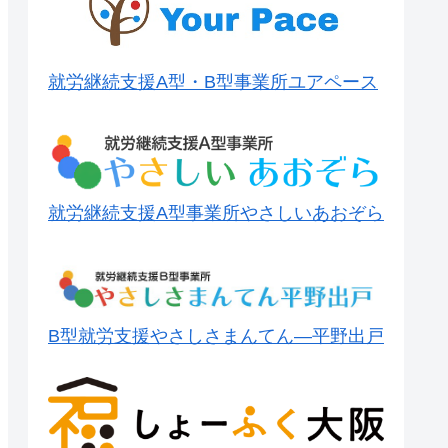
就労継続支援A型・B型事業所ユアペース
就労継続支援A型事業所やさしいあおぞら
B型就労支援やさしさまんてん―平野出戸