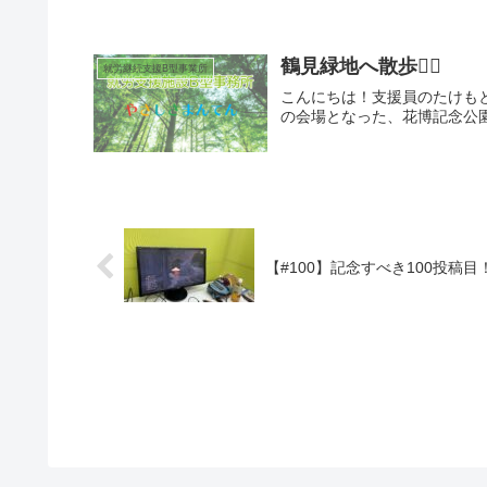
鶴見緑地へ散歩🚶‍♀️
就労継続支援B型事業所
こんにちは！支援員のたけもと
の会場となった、花博記念公園 鶴
【#100】記念すべき100投稿目