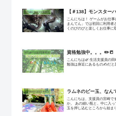
【＃138】モンスター
就労継続支援B型事業所
こんにちは！ ゲームがお仕事
まんてん」では初回に利用者
くのびのびと楽しくお仕事に取
資格勉強中。。。✏️📒
就労継続支援B型事業所
こんにちは🌿 生活支援員の
勉強は身近にあるもの✍だと思い
ラムネのビー玉、なん
就労継続支援B型事業所
こんにちは、支援員の宮崎で
か。 あの細い瓶と、中に入っ
玉を押し込むところから始まりま