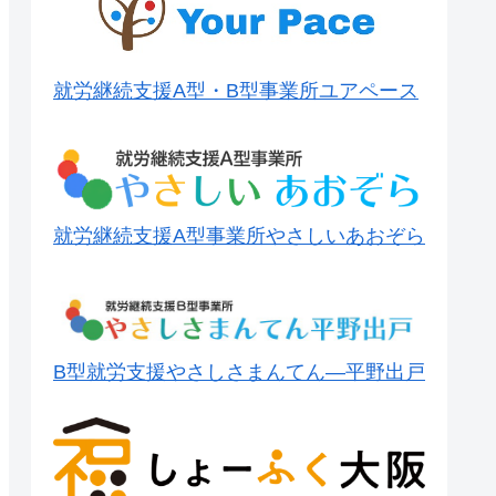
就労継続支援A型・B型事業所ユアペース
就労継続支援A型事業所やさしいあおぞら
B型就労支援やさしさまんてん―平野出戸