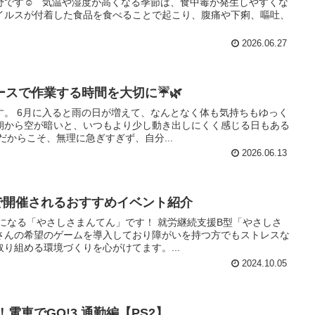
野です☺️ 気温や湿度が高くなる季節は、食中毒が発生しやすくな
イルスが付着した食品を食べることで起こり、腹痛や下痢、嘔吐、
2026.06.27
ースで作業する時間を大切に☔🌿
す。 6月に入ると雨の日が増えて、なんとなく体も気持ちもゆっく
朝から空が暗いと、いつもより少し動き出しにくく感じる日もある
だからこそ、無理に急ぎすぎず、自分...
2026.06.13
阪で開催されるおすすめイベント紹介
になる「やさしさまんてん」です！ 就労継続支援B型「やさしさ
さんの希望のゲームを導入しており障がいを持つ方でもストレスな
り組める環境づくりを心がけてます。...
2024.10.05
！電車でGO!3 通勤編【PS2】