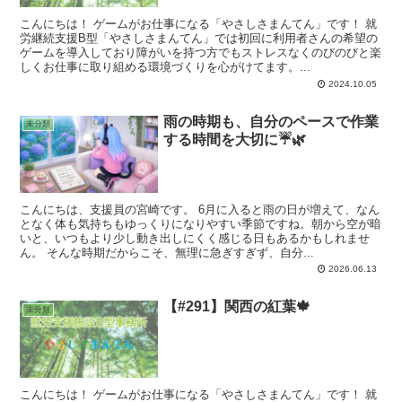
こんにちは！ ゲームがお仕事になる「やさしさまんてん」です！ 就
労継続支援B型「やさしさまんてん」では初回に利用者さんの希望の
ゲームを導入しており障がいを持つ方でもストレスなくのびのびと楽
しくお仕事に取り組める環境づくりを心がけてます。...
2024.10.05
雨の時期も、自分のペースで作業
未分類
する時間を大切に☔🌿
こんにちは、支援員の宮崎です。 6月に入ると雨の日が増えて、なん
となく体も気持ちもゆっくりになりやすい季節ですね。朝から空が暗
いと、いつもより少し動き出しにくく感じる日もあるかもしれませ
ん。 そんな時期だからこそ、無理に急ぎすぎず、自分...
2026.06.13
【#291】関西の紅葉🍁
未分類
こんにちは！ ゲームがお仕事になる「やさしさまんてん」です！ 就