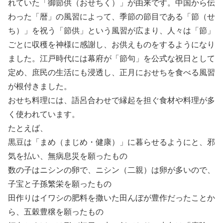
れていた「御節供（おせちく）」が由来です。中国から伝
わった「暦」の風習によって、季節の節目である「節（せ
ち）」を祝う「節供」という風習が広まり、人々は「節」
ごとに収穫を神様に感謝し、お供えものをするようになり
ました。江戸時代には幕府が「節句」を公式な祝日として
定め、庶民の生活にも浸透し、正月におせちを食べる風習
が根付きました。
おせち料理には、語呂合わせで縁起を担ぐ食材や料理が多
く使われています。
たとえば、
黒豆は「まめ（まじめ・健康）」に暮らせるようにと、邪
気を払い、無病息災を願ったもの
数の子はニシンの卵で、ニシン（二親）は卵が多いので、
子宝と子孫繁栄を願ったもの
田作りはイワシの肥料を撒いた田んぼが豊作だったことか
ら、五穀豊穣を願ったもの