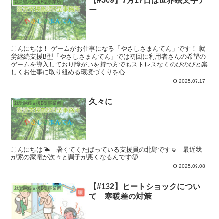
【#509】7月17日は世界絵文字デ
就労継続支援B型事業所
ー
こんにちは！ ゲームがお仕事になる「やさしさまんてん」です！ 就
労継続支援B型「やさしさまんてん」では初回に利用者さんの希望の
ゲームを導入しており障がいを持つ方でもストレスなくのびのびと楽
しくお仕事に取り組める環境づくりを心...
2025.07.17
久々に
就労継続支援B型事業所
こんにちは🌤️ 暑くてくたばっている支援員の北野です☺️ 最近我
が家の家電が次々と調子が悪くなるんです🥵 ...
2025.09.08
【#132】ヒートショックについ
就労継続支援B型事業所
て 寒暖差の対策