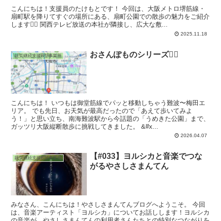
こんにちは！支援員のたけもとです！ 今回は、大阪メトロ堺筋線・
扇町駅を降りてすぐの場所にある、扇町公園での散歩の魅力をご紹介
します🚶‍♀️ 関西テレビ放送の本社が隣接し、広大な敷...
2025.11.18
おさんぽものシリーズ🚶‍♀️
就労継続支援B型事業所
こんにちは！ いつもは御堂筋線でパッと移動しちゃう難波〜梅田エ
リア。 でも先日、お天気が最高だったので「あえて歩いてみよ
う！」と思い立ち、南海難波駅から今話題の「うめきた公園」まで、
ガッツリ大阪縦断散歩に挑戦してきました。 &#x...
2026.04.07
【#033】ヨルシカと音楽でつな
就労継続支援B型事業所
がるやさしさまんてん
みなさん、こんにちは！やさしさまんてんブログへようこそ。 今回
は、音楽アーティスト「ヨルシカ」についてお話しします！ヨルシカ
の音楽が、やさしさまんてんの利用者さんたちとの特別なつながりを