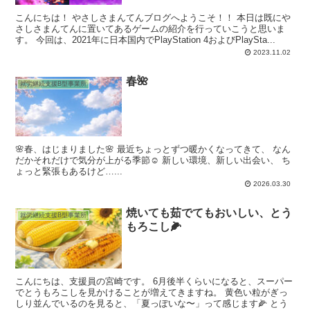
こんにちは！ やさしさまんてんブログへようこそ！！ 本日は既にや
さしさまんてんに置いてあるゲームの紹介を行っていこうと思いま
す。 今回は、2021年に日本国内でPlayStation 4およびPlaySta...
2023.11.02
春🌺
就労継続支援B型事業所
🌸春、はじまりました🌸 最近ちょっとずつ暖かくなってきて、 なん
だかそれだけで気分が上がる季節☺️ 新しい環境、新しい出会い、 ち
ょっと緊張もあるけど…...
2026.03.30
焼いても茹でてもおいしい、とう
就労継続支援B型事業所
もろこし🌽
こんにちは、支援員の宮崎です。 6月後半くらいになると、スーパー
でとうもろこしを見かけることが増えてきますね。 黄色い粒がぎっ
しり並んでいるのを見ると、「夏っぽいな〜」って感じます🌽 とう