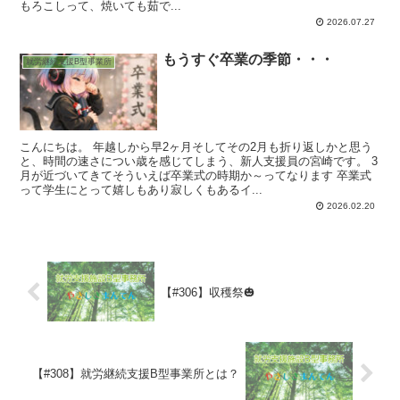
もろこしって、焼いても茹で...
2026.07.27
もうすぐ卒業の季節・・・
就労継続支援B型事業所
こんにちは。 年越しから早2ヶ月そしてその2月も折り返しかと思う
と、時間の速さについ歳を感じてしまう、新人支援員の宮崎です。 3
月が近づいてきてそういえば卒業式の時期か～ってなります 卒業式
って学生にとって嬉しもあり寂しくもあるイ...
2026.02.20
【#306】収穫祭🎃
【#308】就労継続支援B型事業所とは？