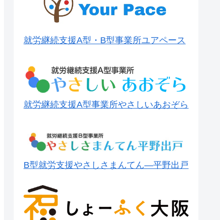
就労継続支援A型・B型事業所ユアペース
就労継続支援A型事業所やさしいあおぞら
B型就労支援やさしさまんてん―平野出戸