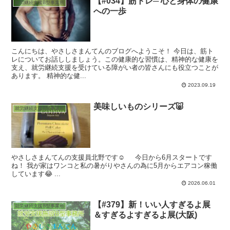
【#034】筋トレ─ 心と身体の健康
就労継続支援B型事業所
への一歩
こんにちは、やさしさまんてんのブログへようこそ！ 今日は、筋ト
レについてお話ししましょう。この健康的な習慣は、精神的な健康を
支え、就労継続支援を受けている障がい者の皆さんにも役立つことが
あります。 精神的な健...
2023.09.19
美味しいものシリーズ🐷
就労継続支援B型事業所
やさしさまんてんの支援員北野です☺️ 今日から6月スタートです
ね！ 我が家はワンコと私の暑がりやさんの為に5月からエアコン稼働
しています😂 ...
2026.06.01
【#379】新！いい人すぎるよ展
就労継続支援B型事業所
＆すぎるよすぎるよ展(大阪)