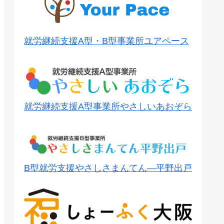
就労継続支援A型・B型事業所ユアペース
就労継続支援A型事業所やさしいあおぞら
B型就労支援やさしさまんてん―平野出戸