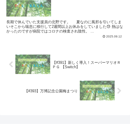
長期で休んでいた支援員の北野です。 夏なのに風邪を引いてしま
いそこから喘息に移行して2週間以上お休みをしていました😓 熱はな
かったのですが病院ではコロナの検査され陰性。 ...
2025.09.12
【#391】新しく導入！スーパーマリオＲ
ＰＧ 【Switch】
【#393】万博記念公園梅まつり