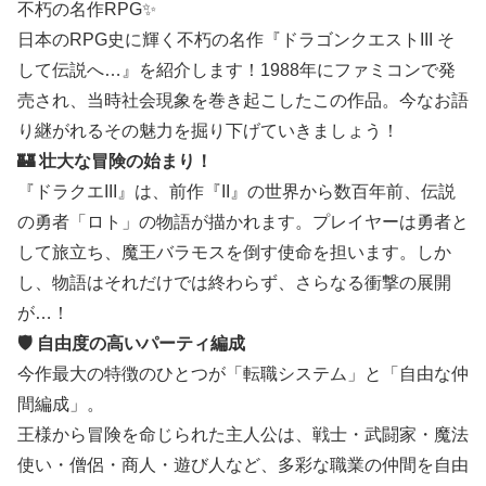
不朽の名作RPG✨
日本のRPG史に輝く不朽の名作『ドラゴンクエストIII そ
して伝説へ…』を紹介します！1988年にファミコンで発
売され、当時社会現象を巻き起こしたこの作品。今なお語
り継がれるその魅力を掘り下げていきましょう！
🏰 壮大な冒険の始まり！
『ドラクエIII』は、前作『II』の世界から数百年前、伝説
の勇者「ロト」の物語が描かれます。プレイヤーは勇者と
して旅立ち、魔王バラモスを倒す使命を担います。しか
し、物語はそれだけでは終わらず、さらなる衝撃の展開
が…！
🛡 自由度の高いパーティ編成
今作最大の特徴のひとつが「転職システム」と「自由な仲
間編成」。
王様から冒険を命じられた主人公は、戦士・武闘家・魔法
使い・僧侶・商人・遊び人など、多彩な職業の仲間を自由