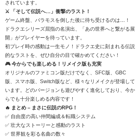
されています。
⚔ 「そして伝説へ…」衝撃のラスト！
ゲーム終盤、バラモスを倒した後に待ち受けるのは…！
ドラクエシリーズ屈指の名演出、「あの世界へと繋がる展
開」がプレイヤーを待っています。
初プレイ時の感動は一生モノ！ドラクエ史に刻まれる伝説
的なラストを、ぜひ自分の目で確かめてください！
🎮 今からでも楽しめる！リメイク版も充実
オリジナルのファミコン版だけでなく、SFC版、GBC
版、スマホ版、Switch版など、様々なリメイクが登場して
います。どのバージョンも遊びやすく進化しており、今か
らでも十分楽しめる内容です！
🔥 まとめ – まさに伝説のRPG！
✅ 自由度の高い仲間編成＆転職システム
✅ 壮大なストーリーと感動のラスト
✅ 世界観を彩る名曲の数々