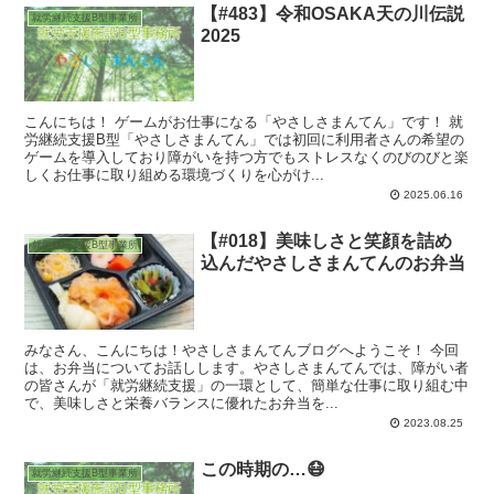
【#483】令和OSAKA天の川伝説
就労継続支援B型事業所
2025
こんにちは！ ゲームがお仕事になる「やさしさまんてん」です！ 就
労継続支援B型「やさしさまんてん」では初回に利用者さんの希望の
ゲームを導入しており障がいを持つ方でもストレスなくのびのびと楽
しくお仕事に取り組める環境づくりを心がけ...
2025.06.16
【#018】美味しさと笑顔を詰め
就労継続支援B型事業所
込んだやさしさまんてんのお弁当
みなさん、こんにちは！やさしさまんてんブログへようこそ！ 今回
は、お弁当についてお話しします。やさしさまんてんでは、障がい者
の皆さんが「就労継続支援」の一環として、簡単な仕事に取り組む中
で、美味しさと栄養バランスに優れたお弁当を...
2023.08.25
この時期の…😷
就労継続支援B型事業所