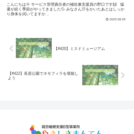
こんにちは🌞 サービス管理責任者の補佐兼支援員の野口です🙌 猛
暑が続く季節がやってきました💦 みなさん汗をかいたあとはしっか
り身体を拭いてますか...
2025.08.05
【#420】ミスドミュージアム
【#422】長居公園でネモフィラを堪能し
よう