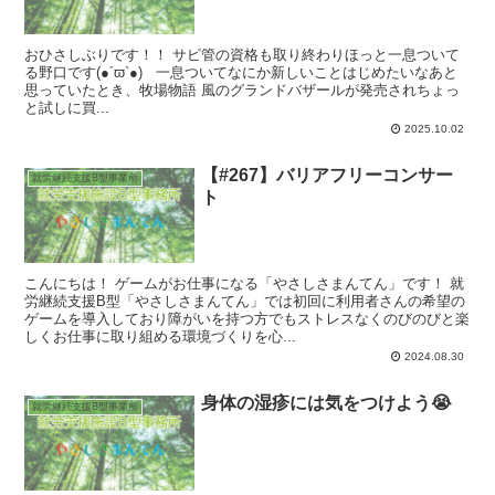
おひさしぶりです！！ サビ管の資格も取り終わりほっと一息ついて
る野口です(●´ϖ`●) 一息ついてなにか新しいことはじめたいなあと
思っていたとき、牧場物語 風のグランドバザールが発売されちょっ
と試しに買...
2025.10.02
【#267】バリアフリーコンサー
就労継続支援B型事業所
ト
こんにちは！ ゲームがお仕事になる「やさしさまんてん」です！ 就
労継続支援B型「やさしさまんてん」では初回に利用者さんの希望の
ゲームを導入しており障がいを持つ方でもストレスなくのびのびと楽
しくお仕事に取り組める環境づくりを心...
2024.08.30
身体の湿疹には気をつけよう😭
就労継続支援B型事業所