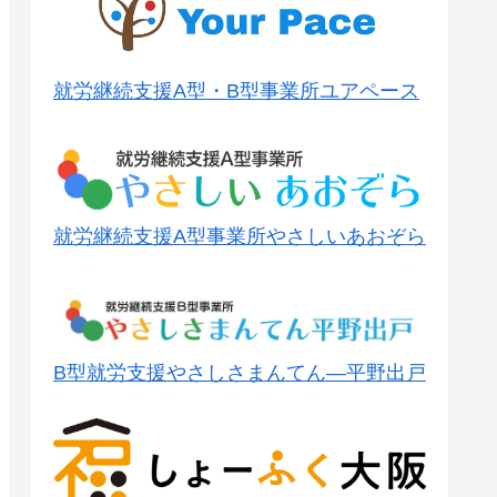
就労継続支援A型・B型事業所ユアペース
就労継続支援A型事業所やさしいあおぞら
B型就労支援やさしさまんてん―平野出戸