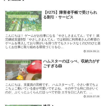
【#275】障害者手帳で受けられ
就労継続支援B型事業所
る割引・サービス
こんにちは！ ゲームがお仕事になる「やさしさまんてん」です！ 就
労継続支援B型「やさしさまんてん」では初回に利用者さんの希望の
ゲームを導入しており障がいを持つ方でもストレスなくのびのびと楽
しくお仕事に取り組める環境づくりを心...
2024.09.11
ハムスターのほっぺ、収納力がす
就労継続支援B型事業所
ごすぎる🐹
こんにちは、支援員の宮崎です。 ハムスターって、小さい体でちょ
こちょこ動いている姿が可愛いですよね。 その中でも特に目がいく
のが、ぷくっとふくらんだほっぺです🐹 エサを口に入れて、...
2026.07.09