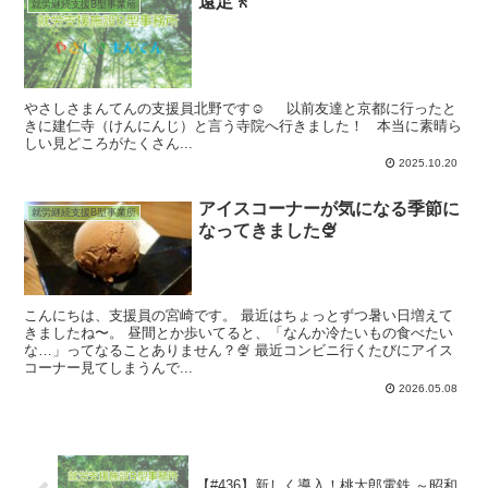
遠足🚶
就労継続支援B型事業所
やさしさまんてんの支援員北野です☺️ 以前友達と京都に行ったと
きに建仁寺（けんにんじ）と言う寺院へ行きました！ 本当に素晴ら
しい見どころがたくさん...
2025.10.20
アイスコーナーが気になる季節に
就労継続支援B型事業所
なってきました🍨
こんにちは、支援員の宮崎です。 最近はちょっとずつ暑い日増えて
きましたね〜。 昼間とか歩いてると、「なんか冷たいもの食べたい
な…」ってなることありません？🍨 最近コンビニ行くたびにアイス
コーナー見てしまうんで...
2026.05.08
【#436】新しく導入！桃太郎電鉄 ～昭和