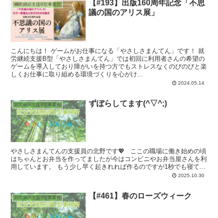
【#193】出版160周年記念「不思
就労継続支援B型事業所
議の国のアリス展」
こんにちは！ ゲームがお仕事になる「やさしさまんてん」です！ 就
労継続支援B型「やさしさまんてん」では初回に利用者さんの希望の
ゲームを導入しており障がいを持つ方でもストレスなくのびのびと楽
しくお仕事に取り組める環境づくりを心がけ...
2024.05.14
ずぼらしてます(^▽^;)
就労継続支援B型事業所
やさしさまんてんの支援員の北野です💖 ここの職場に働き始めの頃
はちゃんとお弁当を作ってましたが今はコンビニやお弁当屋さんを利
用しています。 もう少し早く起きれれば作るのですが1秒でも寝て...
2025.10.30
【#461】春のローズウィーク
就労継続支援B型事業所