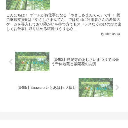
こんにちは！ ゲームがお仕事になる「やさしさまんてん」です！ 就
労継続支援B型「やさしさまんてん」では初回に利用者さんの希望の
ゲームを導入しており障がいを持つ方でもストレスなくのびのびと楽
しくお仕事に取り組める環境づくりを心...
2025.05.20
【#493】勝尾寺のあじさいまつりで出会
う千体地蔵と紫陽花の共演
【#495】itoaware-いとあはれ-大阪店