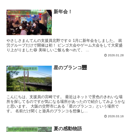
新年会！
就労継続支援B型事業所
やさしさまんてんの支援員北野です☺️ 1月に新年会をしました。 就
労グループだけで開催は初！ ビンゴ大会やゲーム大会をして大変盛
り上がりました😆 美味しいご飯も食べれて、 ...
2026.01.28
星のブランコ🌉
就労継続支援B型事業所
こんにちは、支援員の宮崎です。 最近はネットで景色のきれいな場
所を探してるのですが気になる場所があったので紹介してみようかな
と思います。 大阪の交野市にある「星のブランコ」という場所で
す。 名前だけ聞くと遊具のブランコを想像し...
2026.03.16
夏の感動物語
就労継続支援B型事業所