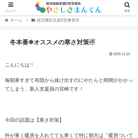
メニュー
検索
ホーム
就労継続支援B型事業所
冬本番❄オススメの寒さ対策☃
2025.12.23
こんにちは！
毎朝寒すぎて布団から抜け出すのにやたらと時間がかかっ
てしまう、新人支援員の宮崎です！
今回の話題は【寒さ対策】
外が寒く暖房を入れてても寒くて特に朝方は「暖房ついて