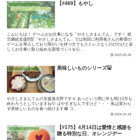
【#469】もやし
就労継続支援B型事業所
こんにちは！ ゲームがお仕事になる「やさしさまんてん」です！ 就
労継続支援B型「やさしさまんてん」では初回に利用者さんの希望の
ゲームを導入しており障がいを持つ方でもストレスなくのびのびと楽
しくお仕事に取り組める環境づくりを心...
2025.05.29
美味しいものシリーズ🐷
就労継続支援B型事業所
やさしさまんてんの支援員北野です☺️ あっという間に年も明け2月も
終わろうとしていますね💦 はやすぎなんですけど・・・ 私は変わら
ず美味しいものを食べ続けます😂 コ...
2026.02.24
【#175】4月14日は愛情と感謝を
就労継続支援B型事業所
贈る特別な日、オレンジデー