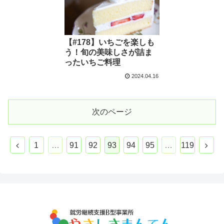
【#178】いちごを楽しも
う！旬の美味しさが詰ま
ったいちご料理
2024.04.16
次のページ
1
…
91
92
93
94
95
…
119