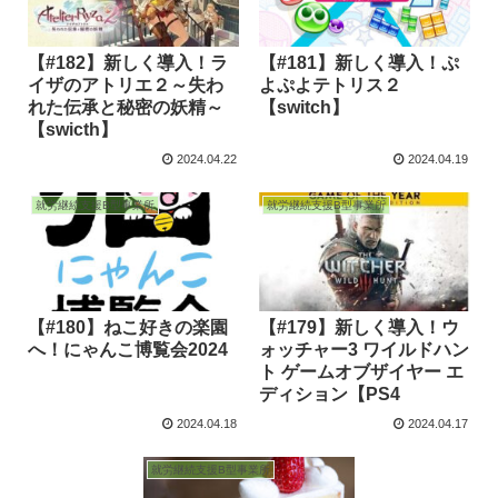
【#182】新しく導入！ラ
【#181】新しく導入！ぷ
イザのアトリエ２～失わ
よぷよテトリス２
れた伝承と秘密の妖精～
【switch】
【swicth】
2024.04.22
2024.04.19
就労継続支援B型事業所
就労継続支援B型事業所
【#180】ねこ好きの楽園
【#179】新しく導入！ウ
へ！にゃんこ博覧会2024
ォッチャー3 ワイルドハン
ト ゲームオブザイヤー エ
ディション【PS4
2024.04.18
2024.04.17
就労継続支援B型事業所