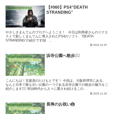
【#060】PS4“DEATH
就労継続支援B型事業所
STRANDING”
やさしさまんてんのブログへようこそ！ 今日は利用者さんのリクエ
ストで新しくまんてんに導入されたPS4のソフト、“DEATH
STRANDING”の紹介です🙌 ...
2023.10.25
浜寺公園へ散歩🚶‍♀️
就労継続支援B型事業所
こんにちは！支援員のたけもとです！ 今回は、大阪府堺市にある、
なんと日本で最も古い公園の一つである浜寺公園での散歩の魅力をご
紹介します🚶‍♀️ 明治時代から人々に愛され続けるこの...
2025.11.29
長寿のお祝い🎂
就労継続支援B型事業所