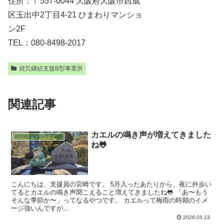
住所：〒557-0044 大阪府大阪市西成
区玉出中2丁目4-21 ひまわりマンショ
ン2F
TEL：080-8498-2017
就労継続支援B型事業所
関連記事
カエルの鳴き声が増えてきました
就労継続支援B型事業所
ね🐸
こんにちは、支援員の宮崎です。 5月入ったあたりから、夜に外歩い
てるとカエルの鳴き声聞こえること増えてきましたね🐸 「あ〜もう
そんな季節か〜」ってなるやつです。 カエルって梅雨の時期のイメ
ージ強いんですが...
2026.05.13