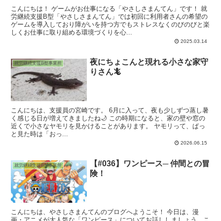
こんにちは！ ゲームがお仕事になる「やさしさまんてん」です！ 就
労継続支援B型「やさしさまんてん」では初回に利用者さんの希望の
ゲームを導入しており障がいを持つ方でもストレスなくのびのびと楽
しくお仕事に取り組める環境づくりを心...
2025.03.14
夜にちょこんと現れる小さな家守
就労継続支援B型事業所
りさん🦎
こんにちは、支援員の宮崎です。 6月に入って、夜も少しずつ蒸し暑
く感じる日が増えてきましたね🌙 この時期になると、家の壁や窓の
近くで小さなヤモリを見かけることがあります。 ヤモリって、ぱっ
と見た時は「おっ...
2026.06.15
【#036】ワンピース─ 仲間との冒
就労継続支援B型事業所
険！
こんにちは、やさしさまんてんのブログへようこそ！ 今日は、漫
画・アニメが大人気な「ワンピース」についてお話ししましょう。こ