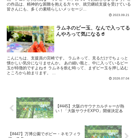
の作品は、精神的な困難を抱える方々や、就労継続支援を受けている
皆さんにも、多くの素晴らしいメッセージ...
2023.09.21
ラムネのビー玉、なんで入ってる
就労継続支援B型事業所
んやろって気になる🥤
こんにちは、支援員の宮崎です。 ラムネって、見るだけでちょっと
懐かしい気分になりませんか。 あの細い瓶と、中に入っているビー
玉が特徴的ですよね🥤 ラムネを飲む時って、まずビー玉を押し込む
ところから始まります。 ...
2026.07.04
【#445】大阪のサウナカルチャーが熱
い！「大阪サウナEXPO」開催決定♨
【#447】万博公園でポピー・ネモフィラ