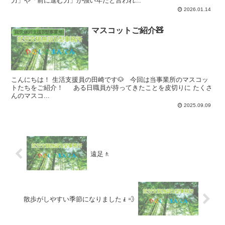
力」や「前に進む力」が強い年だと言われ...
2026.01.14
マスコットご紹介🧸
就労継続支援B型事業所
こんにちは！ 生活支援員の田崎です🐶 今回は当事業所のマスコッ
トたちをご紹介！ ある日職員が持ってきたことを皮切りに たくさ
んのマスコ...
2025.09.09
遠足🚶
散歩がしやすい季節になりました🧎💨