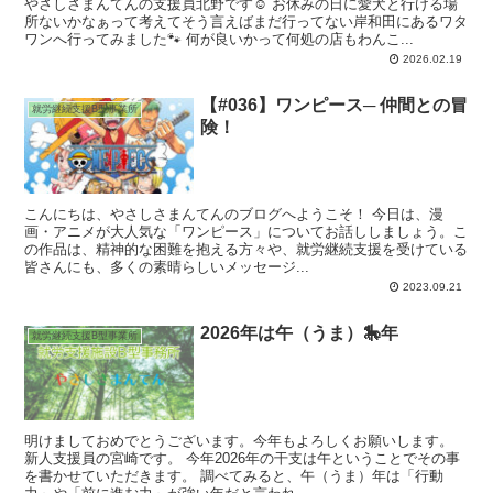
やさしさまんてんの支援員北野です☺️ お休みの日に愛犬と行ける場
所ないかなぁって考えてそう言えばまだ行ってない岸和田にあるワタ
ワンへ行ってみました🐾 何が良いかって何処の店もわんこ...
2026.02.19
【#036】ワンピース─ 仲間との冒
就労継続支援B型事業所
険！
こんにちは、やさしさまんてんのブログへようこそ！ 今日は、漫
画・アニメが大人気な「ワンピース」についてお話ししましょう。こ
の作品は、精神的な困難を抱える方々や、就労継続支援を受けている
皆さんにも、多くの素晴らしいメッセージ...
2023.09.21
2026年は午（うま）🎠年
就労継続支援B型事業所
明けましておめでとうございます。今年もよろしくお願いします。
新人支援員の宮崎です。 今年2026年の干支は午ということでその事
を書かせていただきます。 調べてみると、午（うま）年は「行動