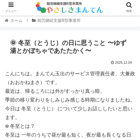
メニュー
検索
ホーム
就労継続支援B型事業所
🌞 冬至（とうじ）の日に思うこと 〜ゆず
湯とかぼちゃであたたかく〜
2025.12.04
こんにちは。まんてん玉出のサービス管理責任者、大兼政
（おおかねまさ）です。
最近は、帰るころには外がすっかり真っ暗。
季節の移り変わりをしみじみ感じる時期になりましたね
。
今日は 冬至（とうじ） について少しお話ししたいと思い
ます。
❄️ 冬至とは？
冬至は 一年のうちで昼が最も短く、夜が最も長くなる日