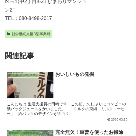
区玉出中2丁目4-21 ひまわりマンショ
ン2F
TEL：080-8498-2017
就労継続支援B型事業所
関連記事
おいしいもの発掘
就労継続支援B型事業所
こんにちは 生活支援員の田崎です この前、久しぶりにコンビニの
紙パックジュースをかいました。 「ミルクの束縛 ミルクコーヒ
ー」 紙パックのデザインが面白く...
2026.03.30
完全無欠！重曹を使ったお掃除
就労継続支援B型事業所