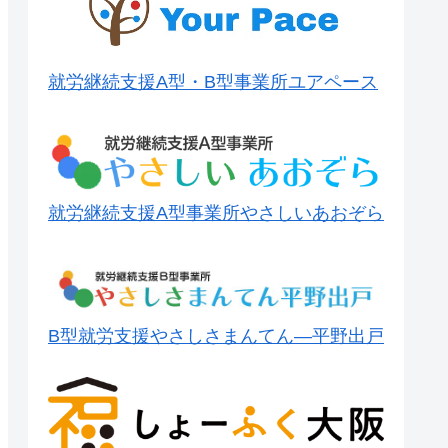
就労継続支援A型・B型事業所ユアペース
就労継続支援A型事業所やさしいあおぞら
B型就労支援やさしさまんてん―平野出戸