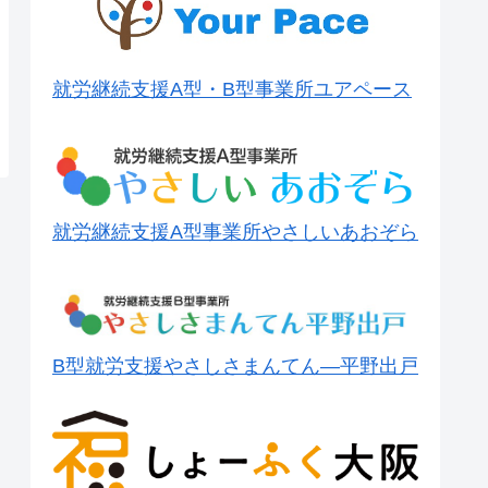
就労継続支援A型・B型事業所ユアペース
就労継続支援A型事業所やさしいあおぞら
B型就労支援やさしさまんてん―平野出戸