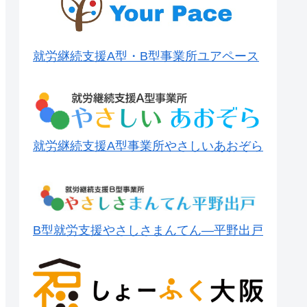
就労継続支援A型・B型事業所ユアペース
就労継続支援A型事業所やさしいあおぞら
B型就労支援やさしさまんてん―平野出戸