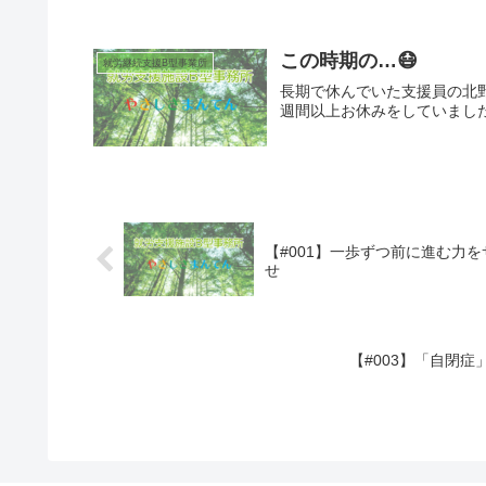
この時期の…😷
就労継続支援B型事業所
長期で休んでいた支援員の北
週間以上お休みをしていました
【#001】一歩ずつ前に進む力
せ
【#003】「自閉