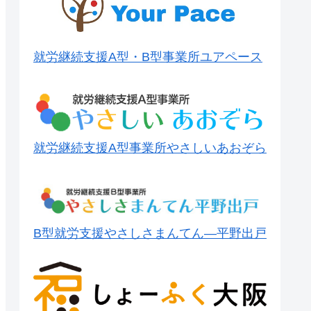
就労継続支援A型・B型事業所ユアペース
就労継続支援A型事業所やさしいあおぞら
B型就労支援やさしさまんてん―平野出戸