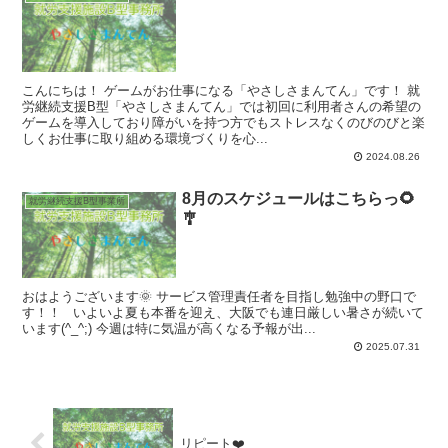
こんにちは！ ゲームがお仕事になる「やさしさまんてん」です！ 就
労継続支援B型「やさしさまんてん」では初回に利用者さんの希望の
ゲームを導入しており障がいを持つ方でもストレスなくのびのびと楽
しくお仕事に取り組める環境づくりを心...
2024.08.26
8月のスケジュールはこちらっ🌻
就労継続支援B型事業所
🎐
おはようございます🌞 サービス管理責任者を目指し勉強中の野口で
す！！ いよいよ夏も本番を迎え、大阪でも連日厳しい暑さが続いて
います(^_^;) 今週は特に気温が高くなる予報が出...
2025.07.31
リピート❤️