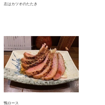
左はカツオのたたき
鴨ロース