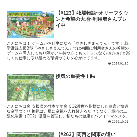
【#123】牧場物語~オリーブタウ
就労継続支援B型事業所
ンと希望の大地~利用者さんプレ
イ中
こんにちは！ ゲームがお仕事になる「やさしさまんてん」です！ 就
労継続支援B型「やさしさまんてん」では初回に利用者さんの希望の
ゲームを導入しており障がいを持つ方でもストレスなくのびのびと楽
しくお仕事に取り組める環境づくりを心がけてます。...
2024.01.30
換気の重要性！🌬️
就労継続支援B型事業所
こんにちは🤖 支援員の竹本です🤖 CO2濃度を指標にした健康と快適
な空間づくり 換気は、単に空気を入れ替えるだけでなく、室内の二
酸化炭素（CO2）濃度を管理し、私たちの健康とパフォーマンスを...
2025.10.01
【#263】関西と関東の違い
就労継続支援B型事業所